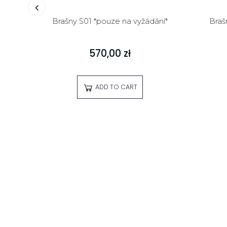
Brašny S01 *pouze na vyžádání*
Braš
570,00 zł
ADD TO CART