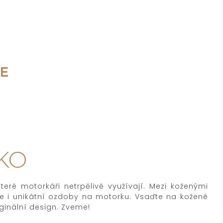
E
AKO
eré motorkáři netrpělivě využívají. Mezi koženými
le i unikátní ozdoby na motorku. Vsaďte na kožené
ginální design. Zveme!