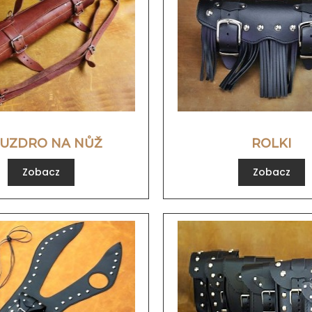
UZDRO NA NŮŽ
ROLKI
Zobacz
Zobacz