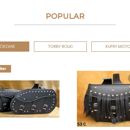
POPULAR
KÓRZANE
TORBY ROLKI
KUFRY MOT
ller