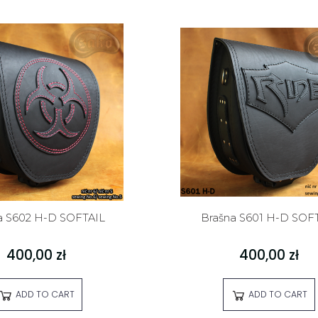
a S602 H-D SOFTAIL
Brašna S601 H-D SOF
400,00 zł
400,00 zł
ADD TO CART
ADD TO CART