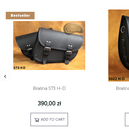
Bestseller
Brašna S73 H-D
Brašn
390,00 zł
ADD TO CART