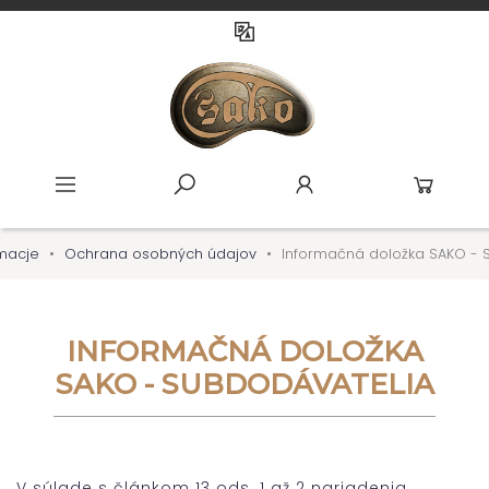
macje
Ochrana osobných údajov
Informačná doložka SAKO - 
INFORMAČNÁ DOLOŽKA
SAKO - SUBDODÁVATELIA
V súlade s článkom 13 ods. 1 až 2 nariadenia