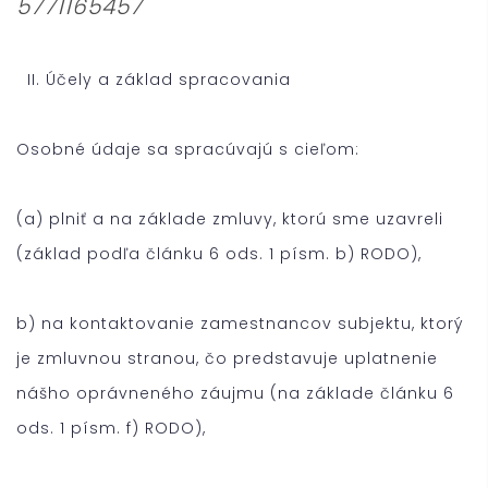
5771165457
II. Účely a základ spracovania
Osobné údaje sa spracúvajú s cieľom:
(a) plniť a na základe zmluvy, ktorú sme uzavreli
(základ podľa článku 6 ods. 1 písm. b) RODO),
b) na kontaktovanie zamestnancov subjektu, ktorý
je zmluvnou stranou, čo predstavuje uplatnenie
nášho oprávneného záujmu (na základe článku 6
ods. 1 písm. f) RODO),