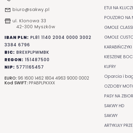
ETUI NA KLUCZ
biuro@sakwy.pl
POUZDRO NA 
ul. Klonowa 33
42-300 Myszków
GMOLE CLASS
GMOLE CUST
IBAN PLN:
PL81 1140 2004 0000 3002
3384 6796
KARABIŃCZYKI
BIC:
BREXPLPWMBK
KIESZENIE BO
REGON:
151487500
KUFRY
NIP:
5771165457
Oparcia i ba
EURO:
96 1600 1462 1804 4963 9000 0002
Kod SWIFT:
PPABPLPKXXX
OZDOBY MOT
PASY NA ZBIOR
SAKWY HD
SAKWY
ARTYKUŁY PRZ