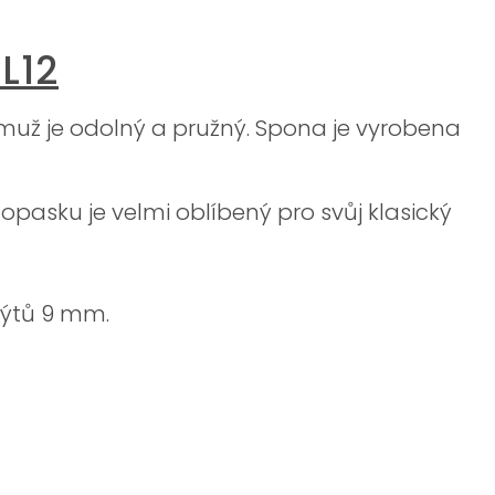
L12
čemuž je odolný a pružný. Spona je vyrobena
opasku je velmi oblíbený pro svůj klasický
nýtů 9 mm.