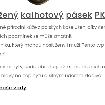
žený
kalhotový
pásek
PK
ilné přírodní kůže z polských koželužen, díky 
ních podmínek se může zmatnit.
íku, který mohou nosit ženy i muži. Tento typ 
ní.
nými nýty, sada obsahuje i 2 ks montážních 
hlavy na čep nýtu a silným úderem kladiva.
 naše vady