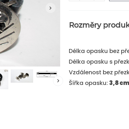
Rozměry produk
Délka opasku bez př
Délka opasku s přez
Vzdálenost bez přez
Šířka opasku:
3,8 c