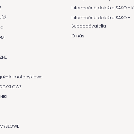
E
Informačná doložka SAKO - Kl
NŮŽ
Informačná doložka SAKO -
Subdodávatelia
IC
O nás
OM
CZNE
gażniki motocyklowe
OCYKLOWE
NIKI
EMYSŁOWE