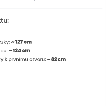
tu:
ezky:
~ 127 cm
kou:
~ 134 cm
ky k prvnímu otvoru:
~ 82 cm
m