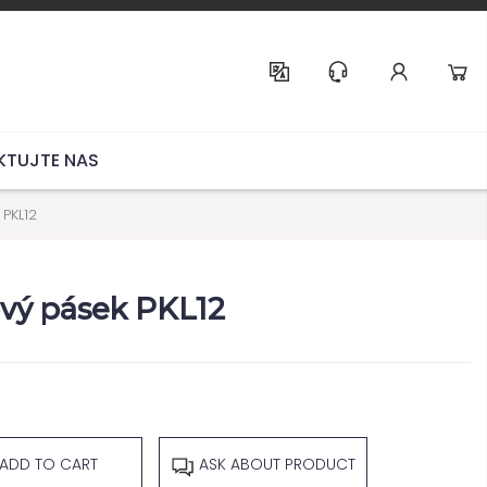
Help & Support
KTUJTE NAS
PKL12
vý pásek PKL12
ADD TO CART
ASK ABOUT PRODUCT