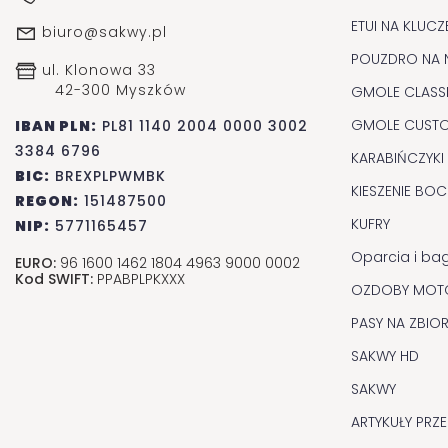
ETUI NA KLUCZ
biuro@sakwy.pl
POUZDRO NA 
ul. Klonowa 33
42-300 Myszków
GMOLE CLASS
GMOLE CUST
IBAN PLN:
PL81 1140 2004 0000 3002
3384 6796
KARABIŃCZYKI
BIC:
BREXPLPWMBK
KIESZENIE BO
REGON:
151487500
KUFRY
NIP:
5771165457
Oparcia i ba
EURO:
96 1600 1462 1804 4963 9000 0002
Kod SWIFT:
PPABPLPKXXX
OZDOBY MOT
PASY NA ZBIOR
SAKWY HD
SAKWY
ARTYKUŁY PRZ