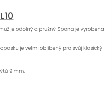
L10
čemuž je odolný a pružný. Spona je vyrobena
opasku je velmi oblíbený pro svůj klasický
nýtů 9 mm.