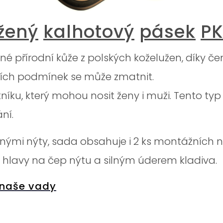
žený
kalhotový
pásek
PK
ilné přírodní kůže z polských koželužen, díky 
ních podmínek se může zmatnit.
íku, který mohou nosit ženy i muži. Tento typ 
ní.
nými nýty, sada obsahuje i 2 ks montážních 
hlavy na čep nýtu a silným úderem kladiva.
 naše vady