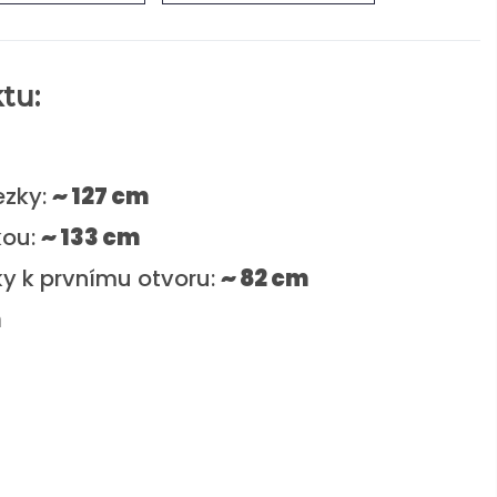
tu:
ezky:
~ 127 cm
kou:
~ 133 cm
ky k prvnímu otvoru:
~ 82 cm
m