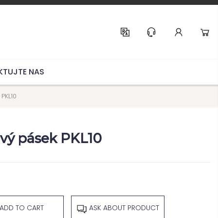
Help & Support
KTUJTE NAS
PKL10
vý pásek PKL10
ADD TO CART
ASK ABOUT PRODUCT