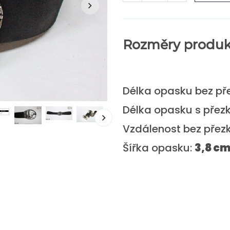
Rozměry produk
Délka opasku bez př
Délka opasku s přez
Vzdálenost bez přez
Šířka opasku:
3,8 c