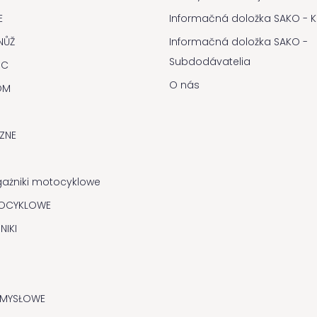
E
Informačná doložka SAKO - Kl
NŮŽ
Informačná doložka SAKO -
Subdodávatelia
IC
O nás
OM
CZNE
gażniki motocyklowe
OCYKLOWE
NIKI
EMYSŁOWE