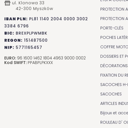
ul. Klonowa 33
42-300 Myszków
PROTECTION A
PROTECTION A
IBAN PLN:
PL81 1140 2004 0000 3002
3384 6796
PORTE-CLÉS
BIC:
BREXPLPWMBK
POCHES LATÉR
REGON:
151487500
COFFRE MOT
NIP:
5771165457
DOSSIERS ET
EURO:
96 1600 1462 1804 4963 9000 0002
Kod SWIFT:
PPABPLPKXXX
DÉCORATIONS
FIXATION DU R
SACOCHES H-
SACOCHES
ARTICLES INDU
Bijoux et acc
ROULEAU D' OU