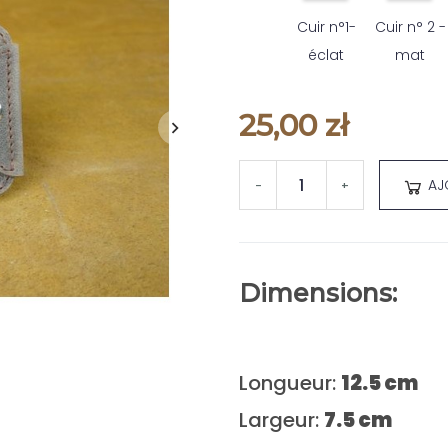
Cuir n°1-
Cuir n° 2 -
éclat
mat
25,00 zł
AJ
-
+
Dimensions:
Longueur:
12.5 cm
Largeur:
7.5 cm