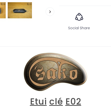
Social Share
Etui
clé
E02