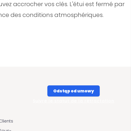
uvez accrocher vos clés. L'étui est fermé par
uence des conditions atmosphériques.
Odstąp od umowy
Suivre le statut de la rétractation
Clients
 Sous-